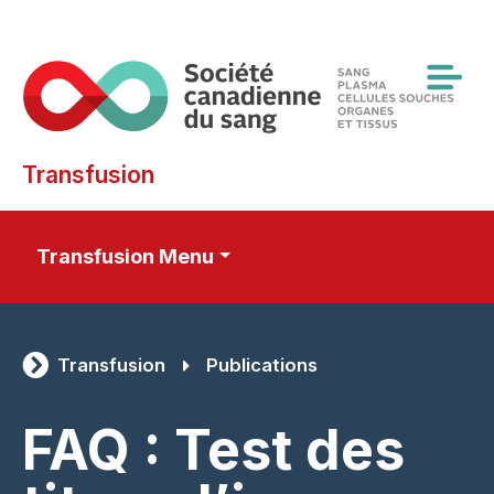
Skip
to
main
content
Transfusion
Transfusion Menu
Transfusion
Publications
FAQ : Test des