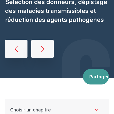
Sélection des donneurs, dépistage
6
des maladies transmissibles et
réduction des agents pathogènes
Book
traversal
links
for
Partager
Donor
selection,
donor
testing