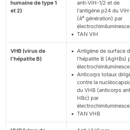
humaine de type 1
anti-VIH-1/2 et de
et 2)
l’antigène p24 du VIH
e
(4
génération) par
électrochimiluminesc
TAN VIH
VHB (virus de
Antigène de surface 
l’hépatite B)
l’hépatite B (AgHBs) 
électrochimiluminesc
Anticorps totaux dirig
contre la nucléocapsi
du VHB (anticorps ant
HBc) par
électrochimiluminesc
TAN VHB