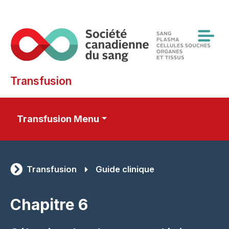
Skip
to
main
content
Transfusion
Transfusion Menu
Transfusion
Guide clinique
Chapitre 6