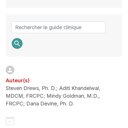
and
pathogen
reduction
Search
Auteur(s)
Steven Drews, Ph. D.; Aditi Khandelwal,
MDCM, FRCPC; Mindy Goldman, M.D.,
FRCPC; Dana Devine, Ph. D.