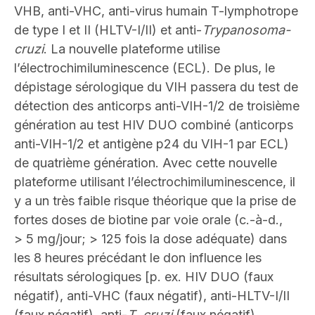
VHB, anti-VHC, anti-virus humain T-lymphotrope
de type I et II (HLTV-I/II) et anti-
Trypanosoma-
cruzi
. La nouvelle plateforme utilise
l’électrochimiluminescence (ECL). De plus, le
dépistage sérologique du VIH passera du test de
détection des anticorps anti-VIH-1/2 de troisième
génération au test HIV DUO combiné (anticorps
anti-VIH-1/2 et antigène p24 du VIH-1 par ECL)
de quatrième génération. Avec cette nouvelle
plateforme utilisant l’électrochimiluminescence, il
y a un très faible risque théorique que la prise de
fortes doses de biotine par voie orale (c.-à-d.,
> 5 mg/jour; > 125 fois la dose adéquate) dans
les 8 heures précédant le don influence les
résultats sérologiques [p. ex. HIV DUO (faux
négatif), anti-VHC (faux négatif), anti-HLTV-I/II
(faux négatif), anti-
T
.
cruzi
(faux négatif),