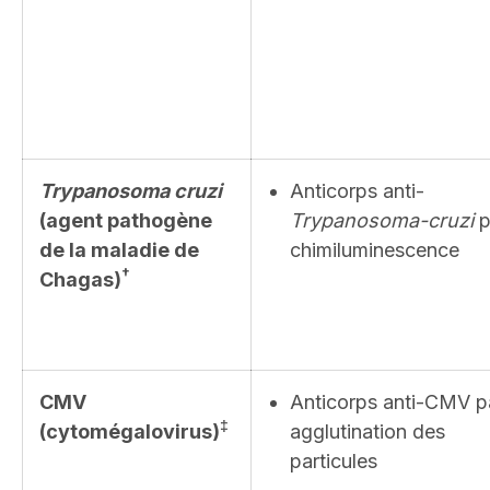
Trypanosoma cruzi
Anticorps anti-
(agent pathogène
Trypanosoma-cruzi
p
de la maladie de
chimiluminescence
†
Chagas)
CMV
Anticorps anti-CMV p
‡
(cytomégalovirus
)
agglutination des
particules