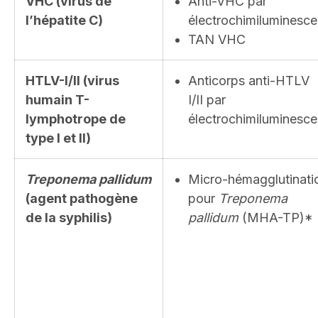
VHC (virus de
Anti-VHC par
l’hépatite C)
électrochimiluminesc
TAN VHC
HTLV-I/II (virus
Anticorps anti-HTLV
humain T-
I/II par
lymphotrope de
électrochimiluminesc
type I et II)
Treponema pallidum
Micro-hémagglutinati
(agent pathogène
pour
Treponema
de la syphilis)
pallidum
(MHA-TP)*