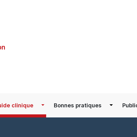
Skip
to
main
content
on
S
ide clinique
Bonnes pratiques
Publi