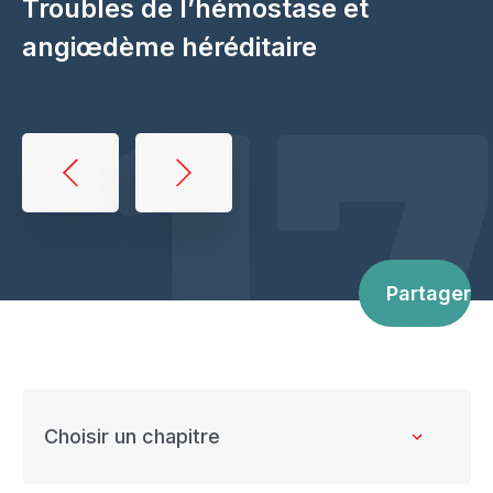
17
Troubles de l’hémostase et
angiœdème héréditaire
Book
traversal
links
for
Partager
Hemostatic
disorders
and
hereditary
angioedema