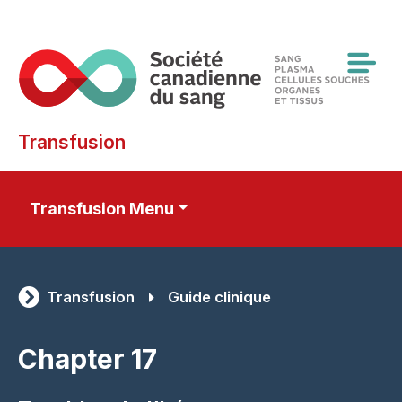
Skip
to
main
content
Transfusion
Transfusion Menu
Transfusion
Guide clinique
Chapter 17