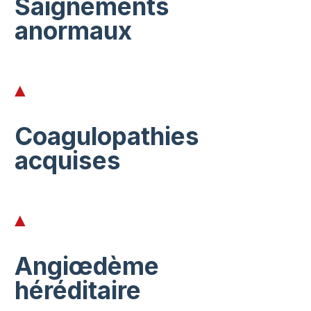
Saignements
anormaux
Coagulopathies
acquises
Angiœdème
héréditaire