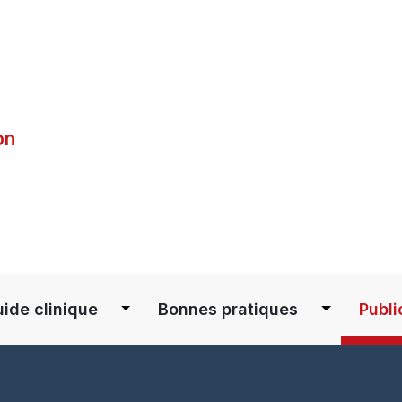
Skip
to
main
content
on
S
ide clinique
Bonnes pratiques
Publi