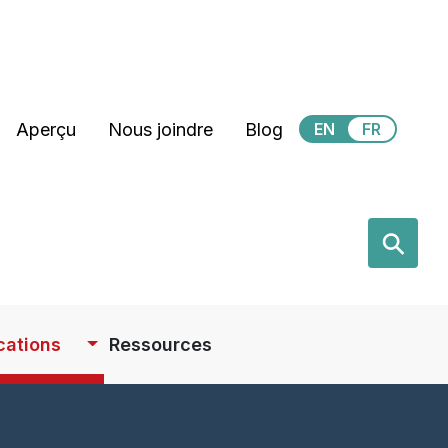
Secondary Menu
Aperçu
Nous joindre
Blog
EN
FR
earch
⚲
cations
Ressources