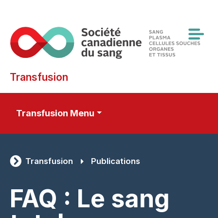
Skip
to
main
content
Transfusion
Transfusion Menu
Transfusion
Publications
FAQ : Le sang