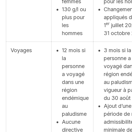
femmes
pour les h
130 g/l ou
Changemen
plus pour
appliqués 
er
les
1
juillet 2
hommes
31 octobre
Voyages
12 mois si
3 mois si la
la
personne a
personne
voyagé dan
a voyagé
région end
dans une
au paludis
région
vigueur à pa
endémique
du 30 août
au
Ajout d’une
paludisme
période de
Aucune
admissibilit
directive
minimale d