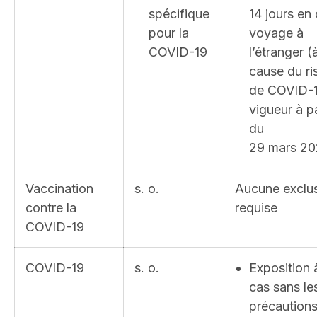
spécifique
14 jours en
pour la
voyage à
COVID-19
l’étranger (
cause du ri
de COVID-1
vigueur à pa
du
29 mars 20
Vaccination
s. o.
Aucune exclu
contre la
requise
COVID-19
COVID-19
s. o.
Exposition 
cas sans le
précaution