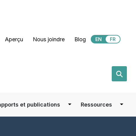
Secondary Menu
Aperçu
Nous joindre
Blog
EN
FR
earch
⚲
apports et publications
Ressources