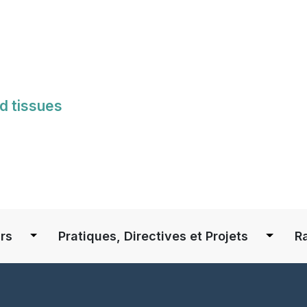
Skip
to
main
content
d tissues
S
rs
Pratiques, Directives et Projets
R