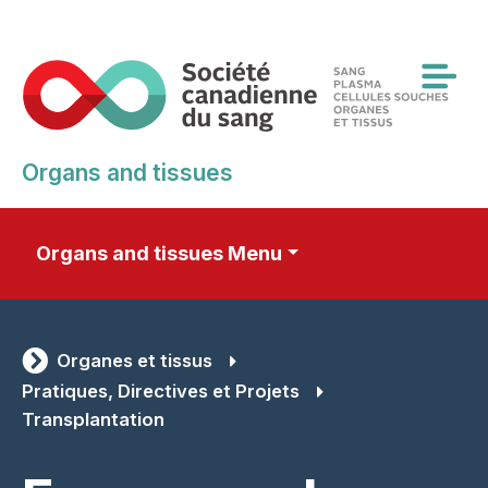
Skip
to
main
content
Organs and tissues
Organs and tissues Menu
Organes et tissus
Pratiques, Directives et Projets
Transplantation