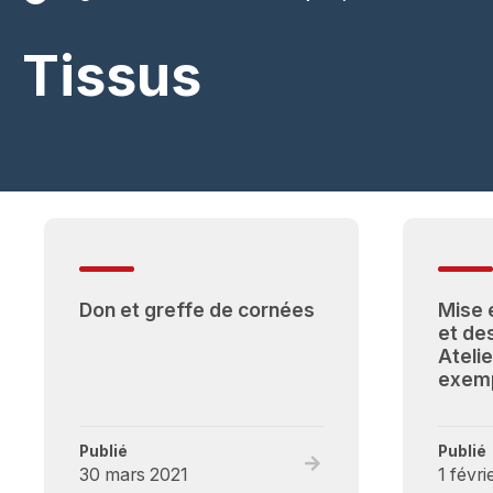
Tissus
Don et greffe de cornées
Mise 
et de
Atelie
exemp
Publié
Publié
Read
30 mars 2021
1 févri
full