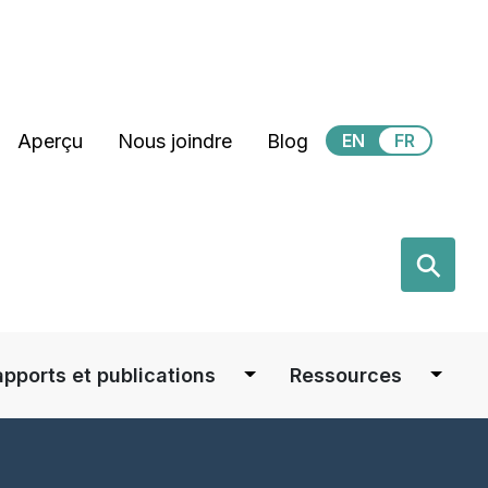
Secondary Menu
Aperçu
Nous joindre
Blog
EN
FR
earch
⚲
apports et publications
Ressources