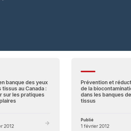
en banque des yeux
Prévention et réduc
s tissus au Canada :
de la biocontaminat
r sur les pratiques
dans les banques d
laires
tissus
Publié
Read
er 2012
1 février 2012
full