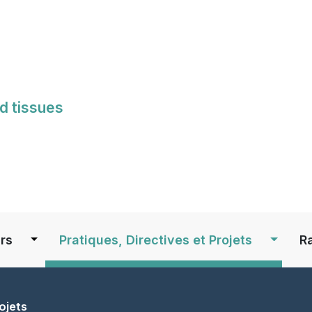
Skip
to
main
content
d tissues
S
rs
Pratiques, Directives et Projets
R
ojets