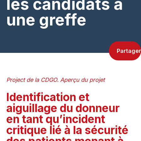
les candidats à
une greffe
Partager
Project de la CDGO. Aperçu du projet
Identification et
aiguillage du donneur
en tant qu’incident
critique lié à la sécurité