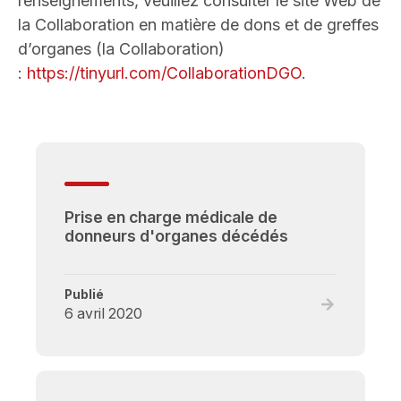
renseignements, veuillez consulter le site Web de
la Collaboration en matière de dons et de greffes
d’organes (la Collaboration)
:
https://tinyurl.com/CollaborationDGO
.
Prise en charge médicale de
donneurs d'organes décédés
Publié
Read
6 avril 2020
full
post,
Prise
en