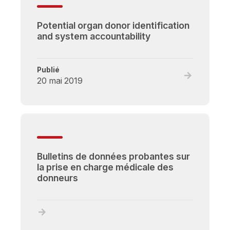
charge
médicale
Potential organ donor identification
de
and system accountability
donneurs
d'organes
décédés
Publié
Read
20 mai 2019
full
post,
Potential
organ
donor
identificatio
Bulletins de données probantes sur
and
la prise en charge médicale des
system
donneurs
accountabili
Read
full