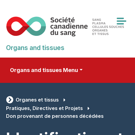
Skip
to
main
content
Organs and tissues
Organs and tissues Menu
Organes et tissus
Pratiques, Directives et Projets
Don provenant de personnes décédées