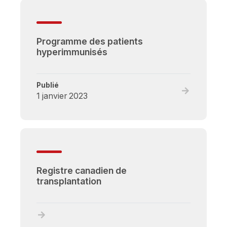
de
don
croisé
Programme des patients
de
hyperimmunisés
rein
(DCR)
Publié
Read
1 janvier 2023
full
post,
Programme
des
patients
hyperimmun
Registre canadien de
transplantation
Read
full