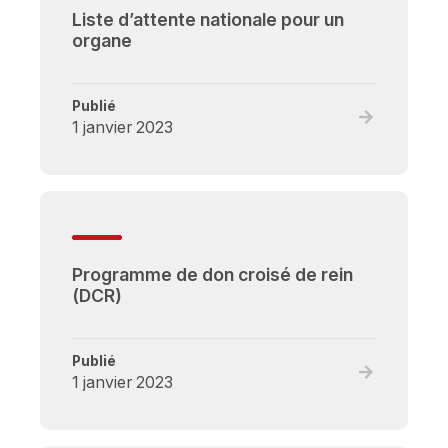
cœurs
Liste d’attente nationale pour un
destinés
organe
aux
receveurs
à
Publié
statut
Read
1 janvier 2023
élevé
full
post,
Liste
d’attente
nationale
pour
Programme de don croisé de rein
un
(DCR)
organe
Publié
Read
1 janvier 2023
full
post,
Programme