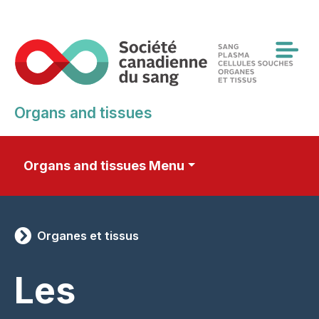
Skip
to
main
content
Organs and tissues
Organs and tissues Menu
Organes et tissus
Les