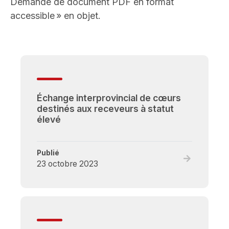
Demande de document PDF en format
accessible » en objet.
Échange interprovincial de cœurs
destinés aux receveurs à statut
élevé
Publié
Read
23 octobre 2023
full
post,
Échange
interprovinci
de